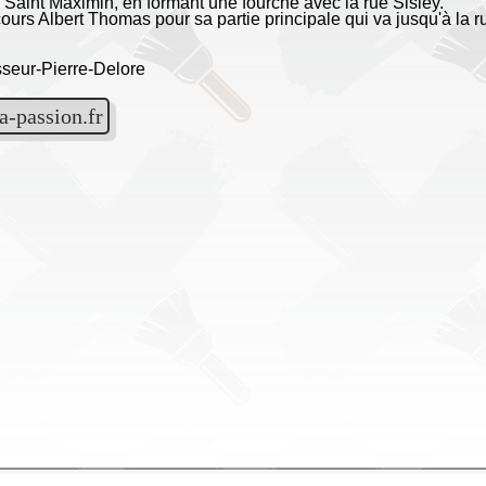
e Saint Maximin, en formant une fourche avec la rue Sisley.
cours Albert Thomas pour sa partie principale qui va jusqu'à la r
seur-Pierre-Delore
a-passion.fr