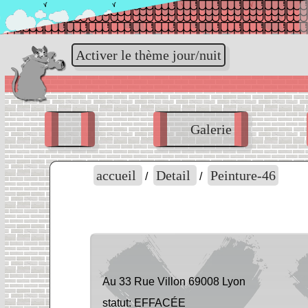
on.fr
www.la-pass
Activer le thème jour/nuit
Galerie
accueil
Detail
Peinture-46
/
/
Au 33 Rue Villon 69008 Lyon
statut: EFFACÉE