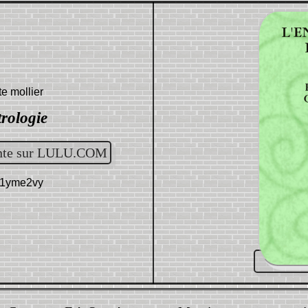
te mollier
trologie
ente sur LULU.COM
d:1yme2vy