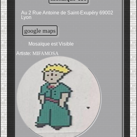
Au 2 Rue Antoine de Saint-Exupéry 69002
Lyon
google maps
Mosaïque est Visible
Artiste:
MIFAMOSA