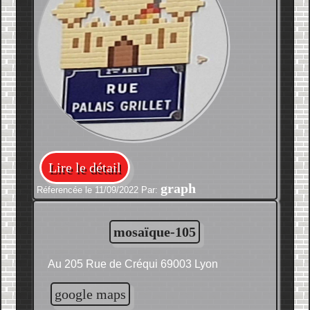
Lire le détail
graph
Réferencée le 11/09/2022 Par:
mosaïque-105
Au 205 Rue de Créqui 69003 Lyon
google maps