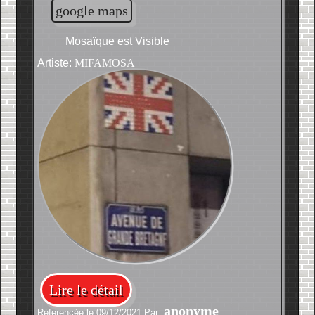
google maps
Mosaïque est Visible
Artiste:
MIFAMOSA
Lire le détail
anonyme
Réferencée le 09/12/2021 Par: