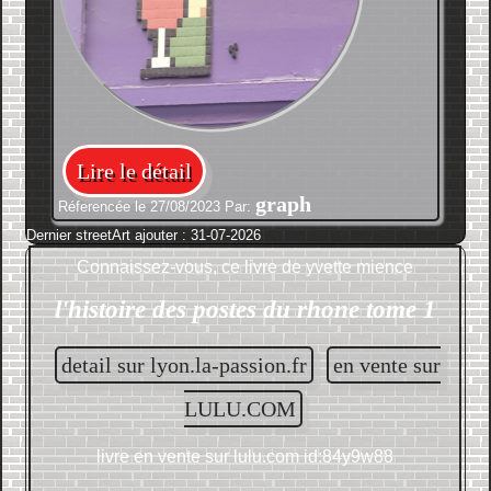
Lire le détail
graph
Réferencée le 27/08/2023 Par:
Dernier streetArt ajouter : 31-07-2026
Connaissez-vous, ce livre de
yvette mience
l'histoire des postes du rhone tome 1
detail sur lyon.la-passion.fr
en vente sur
LULU.COM
livre en vente sur
lulu.com id:84y9w88