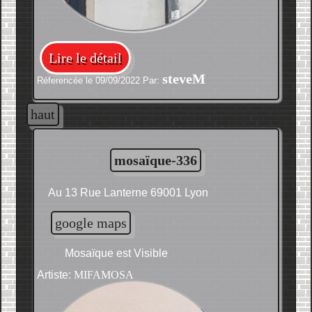
Lire le détail
steveM
Réferencée le 09/09/2022 Par:
haut
mosaïque-336
Au 13 Rue Lanterne 69001 Lyon
google maps
Mosaïque est Visible
Artiste:
MIFAMOSA