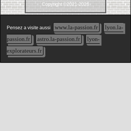
Copyright ©2021-2026
www.la-passion.fr
lyon.la-
Pensez a visite aussi
passion.fr
astro.la-passion.fr
lyon-
explorateurs.fr