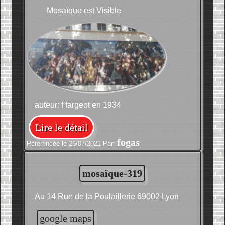
Mosaïque est Visible
auteur: f fargeot en 1934
Lire le détail
fogas
Réferencée le 26/07/2021 Par:
mosaïque-319
Au 14 Rue de la Poulaillerie 69002 Lyon
google maps