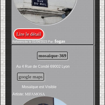
Lire le détail
fogas
Réferencée le 01/04/2023 Par:
mosaïque-369
Au 4 Rue de Condé 69002 Lyon
google maps
Mosaïque est Visible
Artiste:
MIFAMOSA