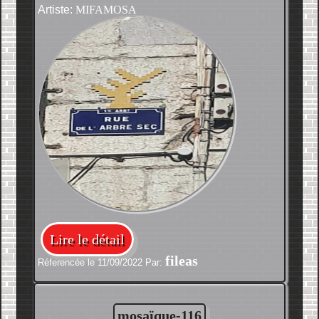
Artiste:
MIFAMOSA
Lire le détail
fileas
Réferencée le 11/09/2022 Par:
mosaïque-116