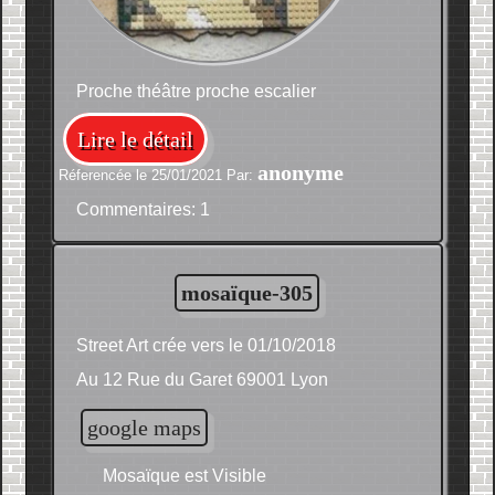
Proche théâtre proche escalier
Lire le détail
anonyme
Réferencée le 25/01/2021 Par:
Commentaires: 1
mosaïque-305
Street Art crée vers le 01/10/2018
Au 12 Rue du Garet 69001 Lyon
google maps
Mosaïque est Visible