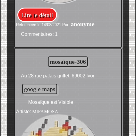
Lire le détail
anonyme
Réferencée le 14/08/2021 Par:
Commentaires: 1
mosaïque-306
Au 28 rue palais grillet, 69002 lyon
google maps
Mosaïque est Visible
Artiste:
MIFAMOSA