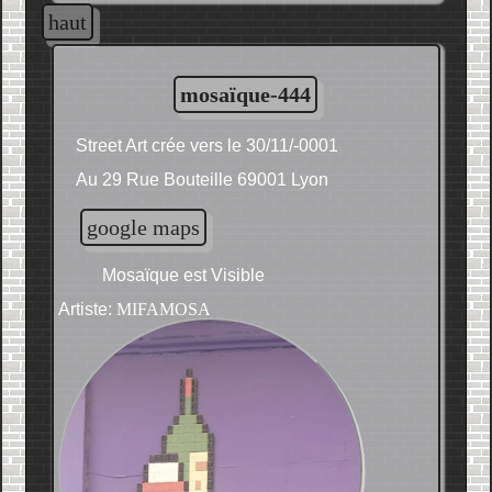
haut
mosaïque-444
Street Art crée vers le 30/11/-0001
Au 29 Rue Bouteille 69001 Lyon
google maps
Mosaïque est Visible
Artiste:
MIFAMOSA