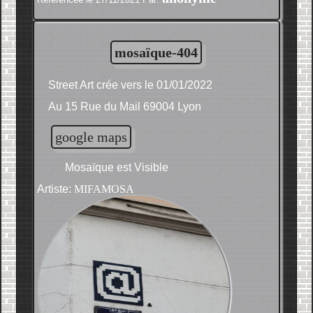
mosaïque-404
Street Art crée vers le 01/01/2022
Au 15 Rue du Mail 69004 Lyon
google maps
Mosaïque est Visible
Artiste:
MIFAMOSA