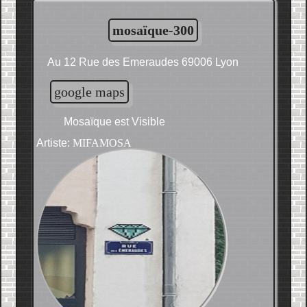
mosaïque-300
Au 12 Rue des Emeraudes 69006 Lyon
google maps
Mosaïque est Visible
Artiste:
MIFAMOSA