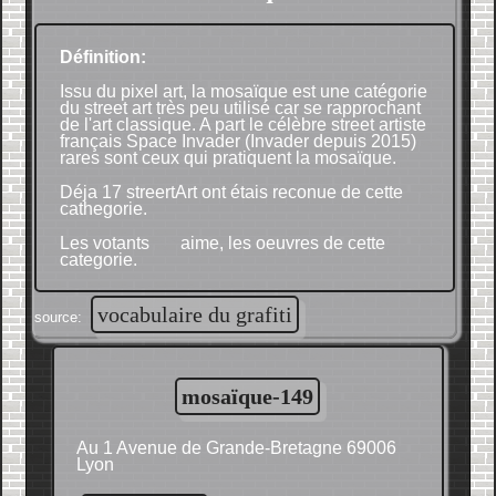
Définition:
Issu du pixel art, la mosaïque est une catégorie
du street art très peu utilisé car se rapprochant
de l'art classique. A part le célèbre street artiste
français Space Invader (Invader depuis 2015)
rares sont ceux qui pratiquent la mosaïque.
Déja 17 streertArt ont étais reconue de cette
cathegorie.
Les votants
aime, les oeuvres de cette
categorie.
vocabulaire du grafiti
source:
mosaïque-149
Au 1 Avenue de Grande-Bretagne 69006
Lyon