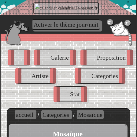
la-passion.fr/poste//index.php?p=poste
Activer le thème jour/nuit
Galerie
Proposition
Artiste
Categories
Stat
accueil
Categories
Mosaïque
/
/
Mosaïque