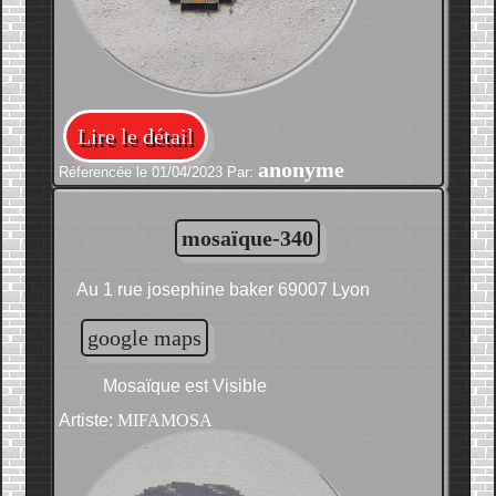
Lire le détail
anonyme
Réferencée le 01/04/2023 Par:
mosaïque-340
Au 1 rue josephine baker 69007 Lyon
google maps
Mosaïque est Visible
Artiste:
MIFAMOSA