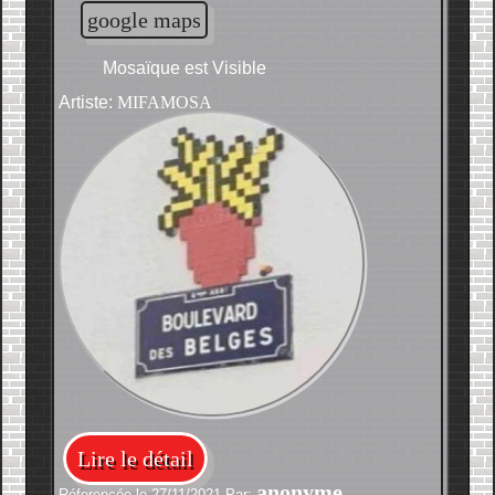
google maps
Mosaïque est Visible
Artiste:
MIFAMOSA
Lire le détail
anonyme
Réferencée le 27/11/2021 Par: