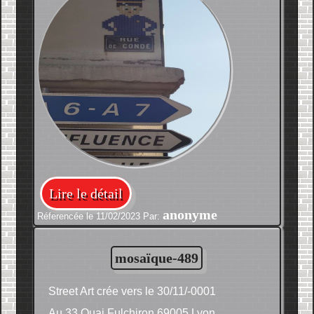
Lire le détail
anonyme
Réferencée le 11/02/2023 Par:
mosaïque-489
Street Art crée vers le 30/11/-0001
Au 33 Quai Fulchiron 69005 Lyon