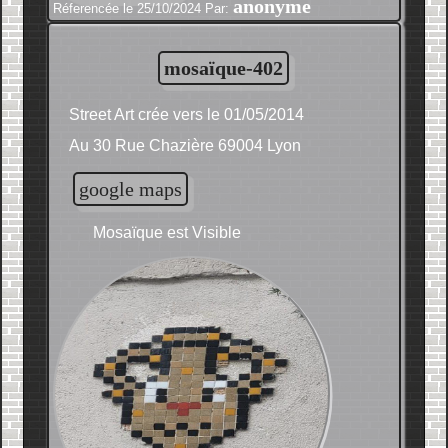
anonyme
Réferencée le 25/10/2024 Par:
mosaïque-402
Street Art crée vers le 01/05/2014
Au 30 Rue Chazière 69004 Lyon
google maps
Mosaïque est Visible