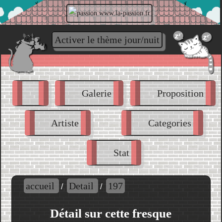
www.la-passion.fr
Activer le thème jour/nuit
Galerie
Proposition
Artiste
Categories
Stat
accueil
Detail
197
/
/
Détail sur cette fresque