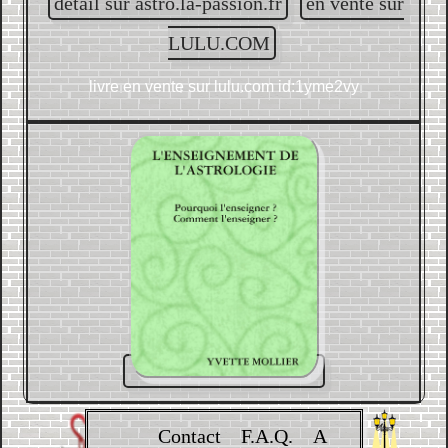
detail sur astro.la-passion.fr
en vente sur
LULU.COM
livre en vente sur
lulu.com id:1yme2vy
Contact
F.A.Q.
A