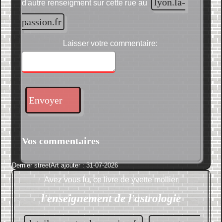
lyon.la-
d'autre renseigment sur cette rue au
passion.fr
Laisser votre commentaire:
Envoyer
Vos commentaires
Dernier streetArt ajouter : 31-07-2026
Avez vous lu, ce livre de
yvette mollier
l'enseignement de l'astrologie