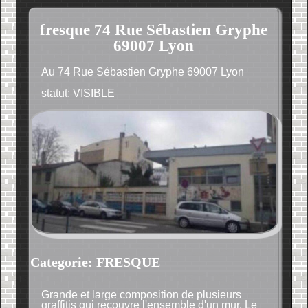
fresque 74 Rue Sébastien Gryphe
69007 Lyon
Au 74 Rue Sébastien Gryphe 69007 Lyon
statut: VISIBLE
Categorie: FRESQUE
Grande et large composition de plusieurs
graffitis qui recouvre l'ensemble d'un mur. Le