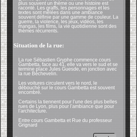
plus souvent un thème ou une histoire est
raconté. Les graffs, les personnages et les
textes sont mêlées dans une ambiance
souvent définie par une gamme de couleur. La
guerre, la violence, les jeux, vidéos, les
mangas, les films, la vie quotidienne sont des
thèmes récurrents.
Situation de la rue:
La rue Sébastien Gryphe commence cours
Gambetta, face au 41, elle va vers le sud et se
termine place Jules Guesde, en jonction avec
la rue Béchevelin.
Les voitures circulent vers le nord, le
débouché sur le cours Gambetta est souvent
encombré.
Certains la tiennent pour l'une des plus belles
rues de Lyon, plus pour l'ambiance que pour
l'architecture.
Entre cours Gambetta et Rue du professeur
Grignard