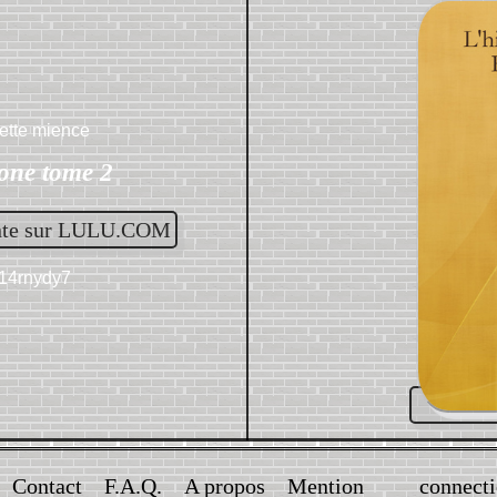
ette mience
hone tome 2
nte sur LULU.COM
:14rnydy7
Contact
F.A.Q.
A propos
Mention
connect