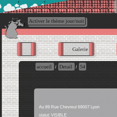
www.la-passion.fr
Activer le thème jour/nuit
Galerie
accueil
Detail
54
/
/
Au 89 Rue Chevreul 69007 Lyon
statut: VISIBLE