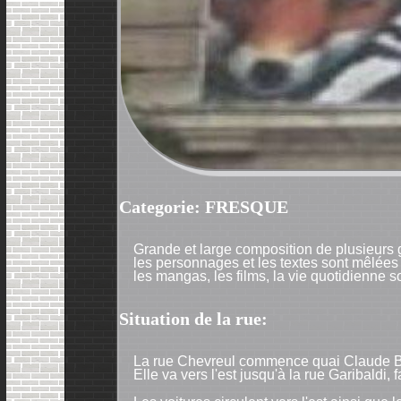
Categorie: FRESQUE
Grande et large composition de plusieurs g
les personnages et les textes sont mêlées
les mangas, les films, la vie quotidienne 
Situation de la rue:
La rue Chevreul commence quai Claude Berna
Elle va vers l'est jusqu'à la rue Garibaldi,