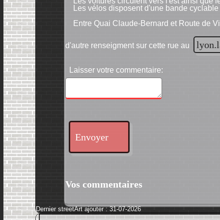
Les voitures circulent vers l'est ainsi que l
Les vélos disposent d'une bande cyclable
Entre Quai Claude-Bernard et Route de V
lyon.l
d'autre renseigment sur cette rue au
Laisser votre commentaire:
Envoyer
Vos commentaires
Dernier streetArt ajouter : 31-07-2026