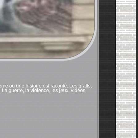
me ou une histoire est raconté. Les graffs,
a guerre, la violence, les jeux, vidéos,