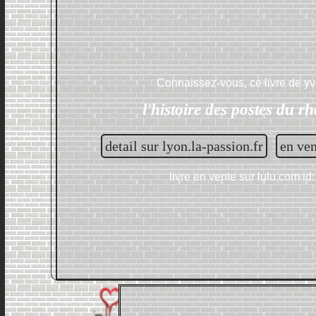
Connaissez-vous, ce livre de
yv
l'histoire des postes du r
detail sur lyon.la-passion.fr
en ve
livre en vente sur
lulu.com id