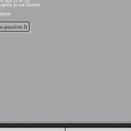
es bus 11 et 35.
 après la rue Domer.
ienne
a-passion.fr