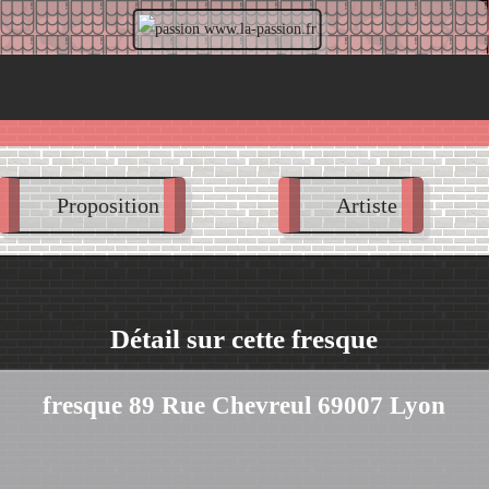
calendrier.la-passion.fr
Proposition
Artiste
Détail sur cette fresque
fresque 89 Rue Chevreul 69007 Lyon