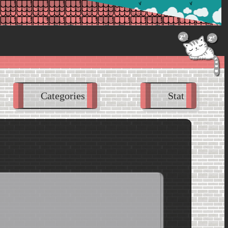
la-passion.fr/poste//index.php?p=poste
Categories
Stat