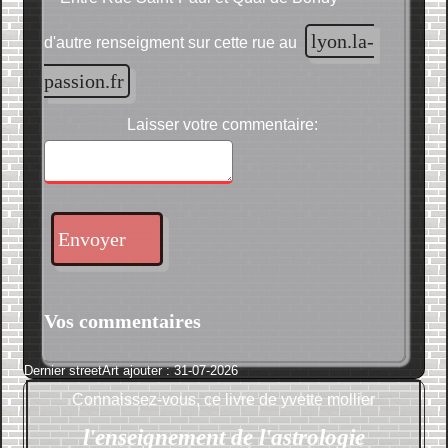
lyon.la-
d'autre renseigment sur cette rue au
passion.fr
Laisser votre commentaire:
Envoyer
Vos commentaires
Dernier streetArt ajouter : 31-07-2026
Connaissez-vous, ce livre de
yvette mollier
l'enseignement de l'astrologie