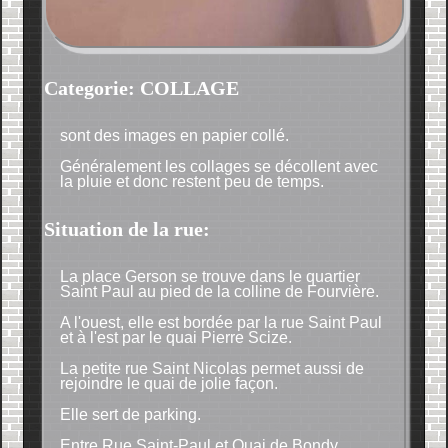
Categorie: COLLAGE
sont des images en papier collé.
Généralement les collages se décollent avec
la pluie et donc restent peu de temps.
Situation de la rue:
La place Gerson se trouve dans le quartier
Saint Paul au pied de la colline de Fourvière.
A l'ouest, elle est bordée par la rue Saint Paul
et à l'est par le quai Pierre Scize.
La petite rue Saint Nicolas permet aussi de
rejoindre le quai de jolie façon.
Elle sert de parking.
Entre Rue Saint-Paul et Quai de Bondy