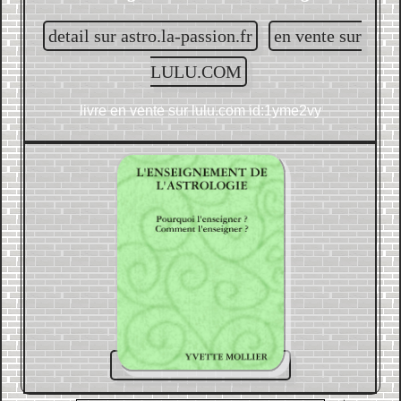
detail sur astro.la-passion.fr
en vente sur
LULU.COM
livre en vente sur
lulu.com id:1yme2vy