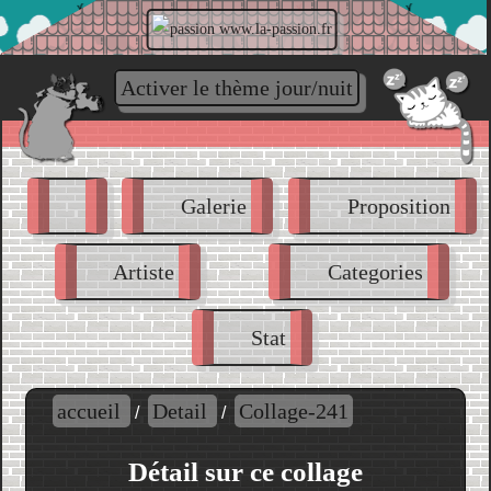
www.la-passion.fr
Activer le thème jour/nuit
Galerie
Proposition
Artiste
Categories
Stat
accueil
Detail
Collage-241
/
/
Détail sur ce collage