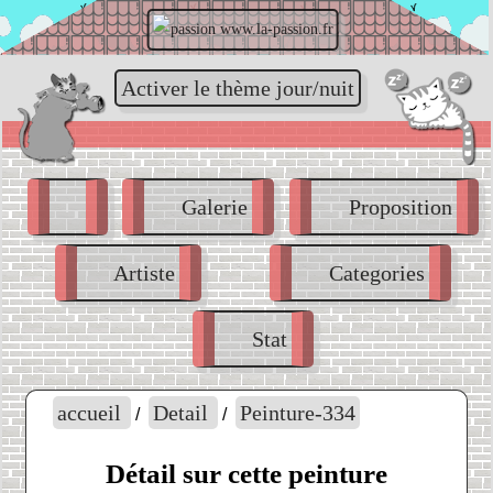
www.la-passion.fr
Activer le thème jour/nuit
Galerie
Proposition
Artiste
Categories
Stat
accueil
Detail
Peinture-334
/
/
Détail sur cette peinture