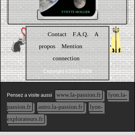
Contact
F.A.Q.
A
propos
Mention
connection
Copyright ©2021-2026
www.la-passion.fr
lyon.la-
Pensez a visite aussi
passion.fr
astro.la-passion.fr
lyon-
explorateurs.fr