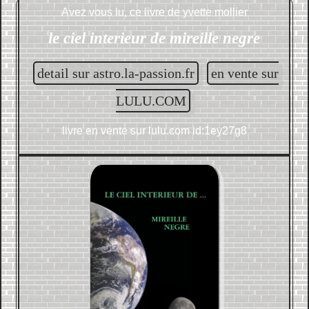
Avez vous lu, ce livre de
yvette mollier
le ciel interieur de mireille negre
detail sur astro.la-passion.fr
en vente sur
LULU.COM
livre en vente sur
lulu.com id:1ey27g8