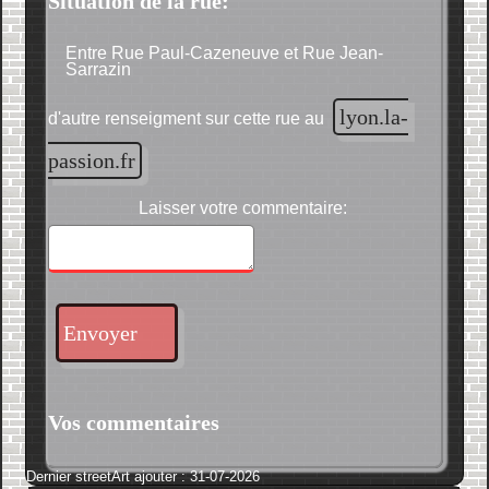
Situation de la rue:
Entre Rue Paul-Cazeneuve et Rue Jean-
Sarrazin
lyon.la-
d'autre renseigment sur cette rue au
passion.fr
Laisser votre commentaire:
Envoyer
Vos commentaires
Dernier streetArt ajouter : 31-07-2026