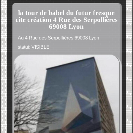
la tour de babel du futur fresque
cite création 4 Rue des Serpollières
69008 Lyon
Au 4 Rue des Serpollières 69008 Lyon
statut: VISIBLE