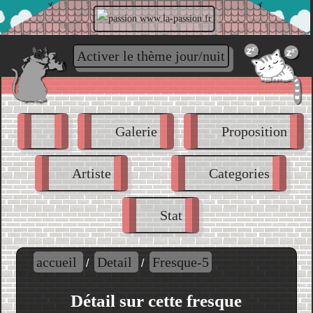
www.la-passion.fr
Activer le thème jour/nuit
Galerie
Proposition
Artiste
Categories
Stat
accueil
Detail
Fresque-5
/
/
Détail sur cette fresque