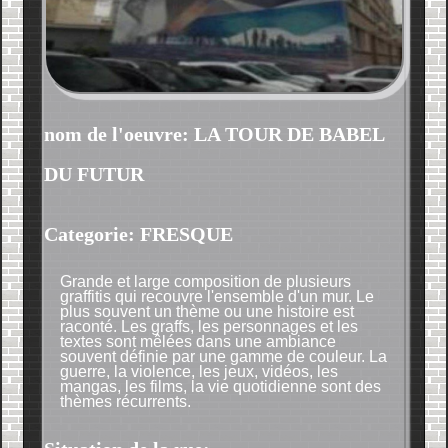
nom de l'oeuvre: LA TOUR DE BABEL
DU FUTUR
Categorie: FRESQUE
Grande et large composition de plusieurs
graffitis qui recouvre l'ensemble d'un mur. Le
plus souvent un thème ou une histoire est
raconté. Les graffs, les personnages et les
textes sont mêlées dans une ambiance
souvent définie par une gamme de couleur. La
guerre, la violence, les jeux, vidéos, les
mangas, les films, la vie quotidienne sont des
thèmes récurrents.